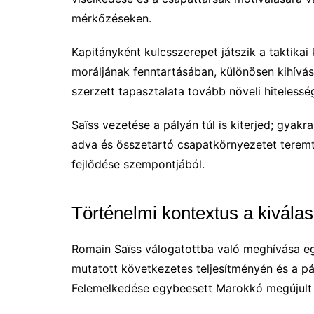
mérkőzéseken.
Kapitányként kulcsszerepet játszik a taktika
moráljának fenntartásában, különösen kihívá
szerzett tapasztalata tovább növeli hitelessé
Saïss vezetése a pályán túl is kiterjed; gyakr
adva és összetartó csapatkörnyezetet teremt
fejlődése szempontjából.
Történelmi kontextus a kivála
Romain Saïss válogatottba való meghívása egy
mutatott következetes teljesítményén és a p
Felemelkedése egybeesett Marokkó megújult f