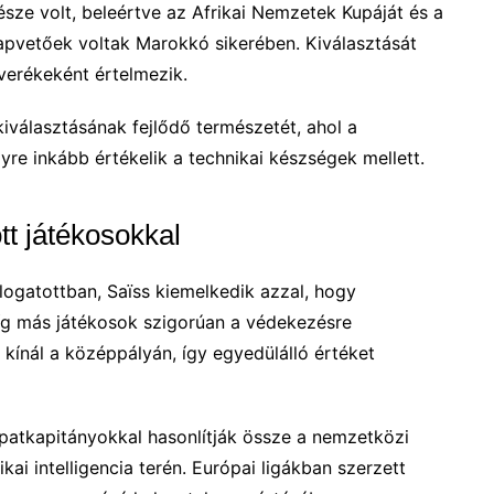
észe volt, beleértve az Afrikai Nemzetek Kupáját és a
lapvetőek voltak Marokkó sikerében. Kiválasztását
everékeként értelmezik.
kiválasztásának fejlődő természetét, ahol a
re inkább értékelik a technikai készségek mellett.
t játékosokkal
ogatottban, Saïss kiemelkedik azzal, hogy
Míg más játékosok szigorúan a védekezésre
 kínál a középpályán, így egyedülálló értéket
patkapitányokkal hasonlítják össze a nemzetközi
kai intelligencia terén. Európai ligákban szerzett