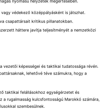
a magas nyomású helyzetek megértésében.
 vagy védekező középpályásként is játszhat.
a csapattársait kritikus pillanatokban.
zerzett háttere javítja teljesítményét a nemzetközi
ra vezetői képességei és taktikai tudatossága révén.
pattársaknak, lehetővé téve számukra, hogy a
 taktikai felállásokhoz egységérzetet és
Ez a rugalmasság kulcsfontosságú Marokkó számára,
tílusokkal szembesülnek.