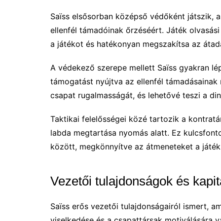
Saïss elsősorban középső védőként játszik, 
ellenfél támadóinak őrzéséért. Játék olvasás
a játékot és hatékonyan megszakítsa az átad
A védekező szerepe mellett Saïss gyakran l
támogatást nyújtva az ellenfél támadásainak
csapat rugalmasságát, és lehetővé teszi a di
Taktikai felelősségei közé tartozik a kont
labda megtartása nyomás alatt. Ez kulcsfont
között, megkönnyítve az átmeneteket a játék
Vezetői tulajdonságok és kapi
Saïss erős vezetői tulajdonságairól ismert, 
viselkedése és a csapattársak motiválására 