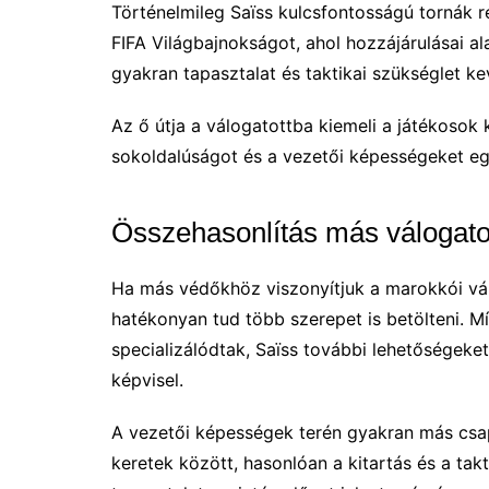
Történelmileg Saïss kulcsfontosságú tornák r
FIFA Világbajnokságot, ahol hozzájárulásai a
gyakran tapasztalat és taktikai szükséglet k
Az ő útja a válogatottba kiemeli a játékosok 
sokoldalúságot és a vezetői képességeket egy
Összehasonlítás más válogatot
Ha más védőkhöz viszonyítjuk a marokkói vál
hatékonyan tud több szerepet is betölteni. 
specializálódtak, Saïss további lehetőségeket
képvisel.
A vezetői képességek terén gyakran más csa
keretek között, hasonlóan a kitartás és a takti