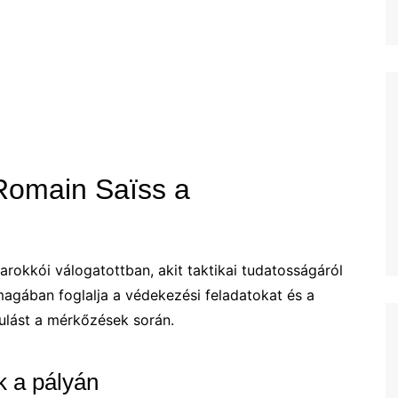
Estonian (EE)
Swedish (SE)
 Romain Saïss a
rokkói válogatottban, akit taktikai tudatosságáról
magában foglalja a védekezési feladatokat és a
rulást a mérkőzések során.
k a pályán