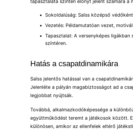
tapasztalata szintén előnyt jelent számára 
Sokoldalúság: Saïss középső védőként
Vezetés: Példamutatóan vezet, motiválv
Tapasztalat: A versenyképes ligákban s
színtéren.
Hatás a csapatdinamikára
Saïss jelentős hatással van a csapatdinamiká
Jelenléte a pályán magabiztosságot ad a csa
legjobbat nyújtsák.
Továbbá, alkalmazkodóképessége a különböző
együttműködést teremt a játékosok között. 
különösen, amikor az ellenfelek eltérő játéks