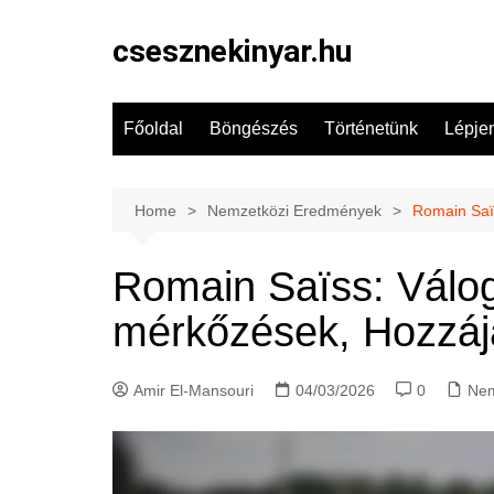
Skip
to
csesznekinyar.hu
content
Főoldal
Böngészés
Történetünk
Lépje
Home
Nemzetközi Eredmények
Romain Saïs
Romain Saïss: Válog
mérkőzések, Hozzáj
Amir El-Mansouri
04/03/2026
0
Nem