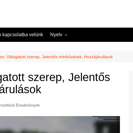
n kapcsolatba velünk
Nyelv
English (US)
Danish (DK)
s: Válogatott szerep, Jelentős mérkőzések, Hozzájárulások
Norwegian (NO)
atott szerep, Jelentős
Greek (GR)
árulások
Portuguese (PT)
Spanish (MX)
zetközi Eredmények
Romanian (RO)
English (CA)
Italian (IT)