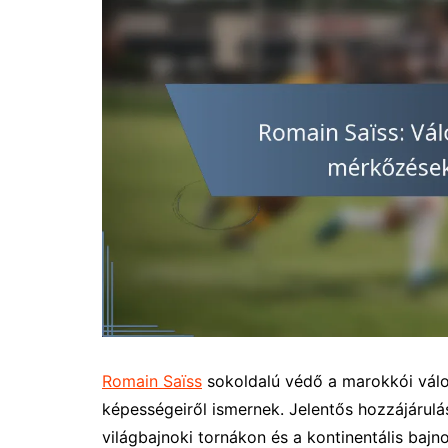
Romain Saïss
sokoldalú védő a marokkói válog
képességeiről ismernek. Jelentős hozzájárulá
világbajnoki tornákon és a kontinentális baj