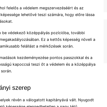
ahol felelős a védelem megszervezéséért és az
i képessége lehetővé teszi számára, hogy előre lássa
ásokat.
ép be védekező középpályás pozícióba, további
 megakadályozásában. Ez a kettős képesség növeli a
namikusabb felállást a mérkőzések során.
ratámadások kezdeményezése pontos passzokkal és a
osságú kapoccsá teszi őt a védelem és a középpálya
 során.
tányi szerep
amelyek révén a válogatott kapitányává vált. Nyugodt
való képessége elengedhetetlen a nagy tétű