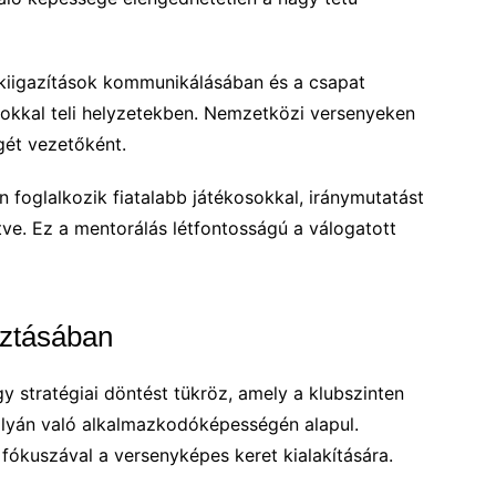
i kiigazítások kommunikálásában és a csapat
sokkal teli helyzetekben. Nemzetközi versenyeken
gét vezetőként.
an foglalkozik fiatalabb játékosokkal, iránymutatást
ve. Ez a mentorálás létfontosságú a válogatott
sztásában
 stratégiai döntést tükröz, amely a klubszinten
ályán való alkalmazkodóképességén alapul.
ókuszával a versenyképes keret kialakítására.