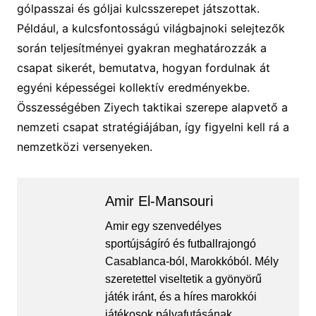
gólpasszai és góljai kulcsszerepet játszottak.
Például, a kulcsfontosságú világbajnoki selejtezők
során teljesítményei gyakran meghatározzák a
csapat sikerét, bemutatva, hogyan fordulnak át
egyéni képességei kollektív eredményekbe.
Összességében Ziyech taktikai szerepe alapvető a
nemzeti csapat stratégiájában, így figyelni kell rá a
nemzetközi versenyeken.
Amir El-Mansouri
Amir egy szenvedélyes
sportújságíró és futballrajongó
Casablanca-ból, Marokkóból. Mély
szeretettel viseltetik a gyönyörű
játék iránt, és a híres marokkói
játékosok pályafutásának