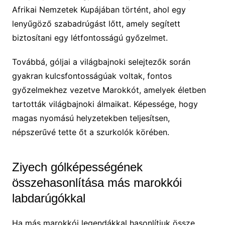
Afrikai Nemzetek Kupájában történt, ahol egy
lenyűgöző szabadrúgást lőtt, amely segített
biztosítani egy létfontosságú győzelmet.
Továbbá, góljai a világbajnoki selejtezők során
gyakran kulcsfontosságúak voltak, fontos
győzelmekhez vezetve Marokkót, amelyek életben
tartották világbajnoki álmaikat. Képessége, hogy
magas nyomású helyzetekben teljesítsen,
népszerűvé tette őt a szurkolók körében.
Ziyech gólképességének
összehasonlítása más marokkói
labdarúgókkal
Ha más marokkói legendákkal hasonlítjuk össze,