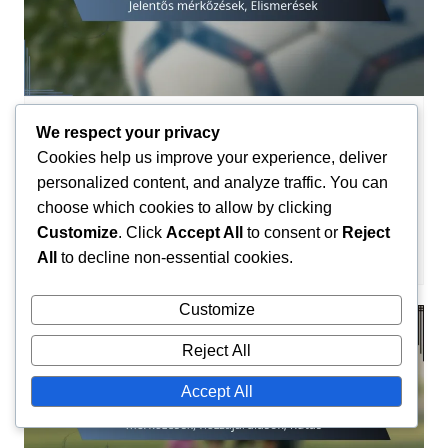
Nemzetközi Eredmények
We respect your privacy
Cookies help us improve your experience, deliver
Nayef Aguerd: Válogatottbeli
personalized content, and analyze traffic. You can
hozzájárulások, Jelentős mérkőzések,
choose which cookies to allow by clicking
Elismerések
Customize
. Click
Accept All
to consent or
Reject
Amir El-Mansouri
04/03/2026
0
All
to decline non-essential cookies.
Customize
Reject All
Accept All