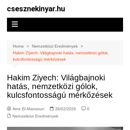
Skip
csesznekinyar.hu
to
content
Home
Nemzetközi Eredmények
Hakim Ziyech: Világbajnoki hatás, nemzetközi gólok,
kulcsfontosságú mérkőzések
Hakim Ziyech: Világbajnoki
hatás, nemzetközi gólok,
kulcsfontosságú mérkőzések
Amir El-Mansouri
26/02/2026
0
Nemzetközi Eredmények