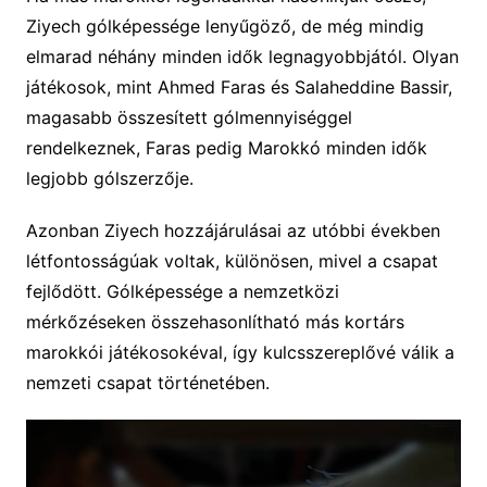
Ziyech gólképessége lenyűgöző, de még mindig
elmarad néhány minden idők legnagyobbjától. Olyan
játékosok, mint Ahmed Faras és Salaheddine Bassir,
magasabb összesített gólmennyiséggel
rendelkeznek, Faras pedig Marokkó minden idők
legjobb gólszerzője.
Azonban Ziyech hozzájárulásai az utóbbi években
létfontosságúak voltak, különösen, mivel a csapat
fejlődött. Gólképessége a nemzetközi
mérkőzéseken összehasonlítható más kortárs
marokkói játékosokéval, így kulcsszereplővé válik a
nemzeti csapat történetében.