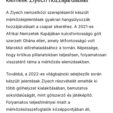
A Ziyech nemzetközi szerepléseiről készült
mérkőzésjelentések gyakran hangsúlyozzák
hozzájárulásait a csapat sikeréhez. A 2021-es
Afrikai Nemzetek Kupájában kulcsfontosságú gólt
szerzett Ghána ellen, amely létfontosságú volt
Marokkó előrehaladásához a tornán. Képessége,
hogy kritikus pillanatokban teljesítsen, folyamatosan
visszatérő téma a mérkőzés-elemzésekben.
Továbbá, a 2022-es világbajnoki selejtezők során
készült jelentések Ziyech részvételét emelték ki
több gólhelyzet kialakításában, bemutatva
sokoldalúságát, mint gólszerző és játéképítő.
Folyamatos teljesítményei miatt a
mérkőzésösszefoglalók középpontjában áll,