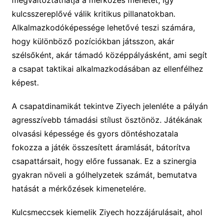
megváltoztathatja a mérkőzés menetét, így
kulcsszereplővé válik kritikus pillanatokban.
Alkalmazkodóképessége lehetővé teszi számára,
hogy különböző pozíciókban játsszon, akár
szélsőként, akár támadó középpályásként, ami segít
a csapat taktikai alkalmazkodásában az ellenfélhez
képest.
A csapatdinamikát tekintve Ziyech jelenléte a pályán
agresszívebb támadási stílust ösztönöz. Játékának
olvasási képessége és gyors döntéshozatala
fokozza a játék összesített áramlását, bátorítva
csapattársait, hogy előre fussanak. Ez a szinergia
gyakran növeli a gólhelyzetek számát, bemutatva
hatását a mérkőzések kimenetelére.
Kulcsmeccsek kiemelik Ziyech hozzájárulásait, ahol