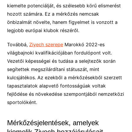
kiemelte potenciálját, és szélesebb körű elismerést
hozott számára. Ez a mérkőzés nemcsak
önbizalmát növelte, hanem figyelmet is vonzott a
legjobb európai klubok részéről.
Továbbá,
Ziyech szerepe
Marokkó 2022-es
világbajnoki kvalifikációjában fordulópont volt.
Vezetői képességei és tudása a selejtezők során
segítettek megszilárdítani státuszát, mint
kulcsjátékos. Az ezekből a mérkőzésekből szerzett
tapasztalatok alapvető fontosságúak voltak
fejlődése és növekedése szempontjából nemzetközi
sportolóként.
Mérkőzésjelentések, amelyek
kiemelik Ziyech hozzájárulásait