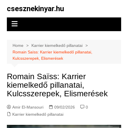
Skip
csesznekinyar.hu
to
content
Home
Karrier kiemelkedő pillanatai
Romain Saïss: Karrier kiemelkedő pillanatai,
Kulcsszerepek, Elismerések
Romain Saïss: Karrier
kiemelkedő pillanatai,
Kulcsszerepek, Elismerések
Amir El-Mansouri
09/02/2026
0
Karrier kiemelkedő pillanatai