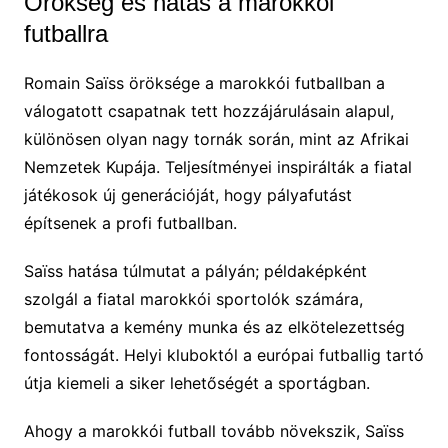
Örökség és hatás a marokkói
futballra
Romain Saïss öröksége a marokkói futballban a
válogatott csapatnak tett hozzájárulásain alapul,
különösen olyan nagy tornák során, mint az Afrikai
Nemzetek Kupája. Teljesítményei inspirálták a fiatal
játékosok új generációját, hogy pályafutást
építsenek a profi futballban.
Saïss hatása túlmutat a pályán; példaképként
szolgál a fiatal marokkói sportolók számára,
bemutatva a kemény munka és az elkötelezettség
fontosságát. Helyi kluboktól a európai futballig tartó
útja kiemeli a siker lehetőségét a sportágban.
Ahogy a marokkói futball tovább növekszik, Saïss