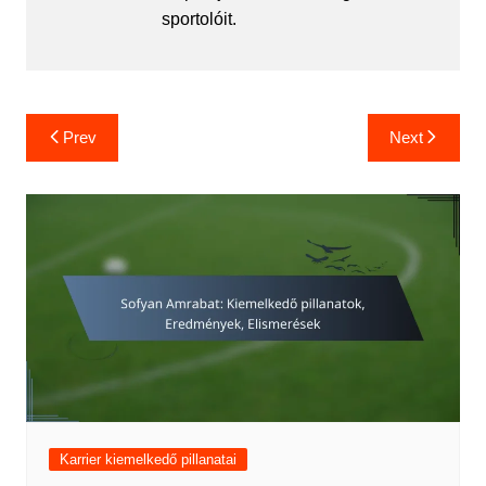
sportolóit.
Post
Prev
Next
navigation
Karrier kiemelkedő pillanatai