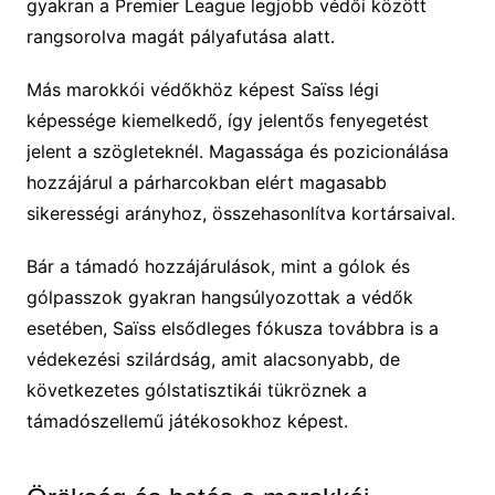
gyakran a Premier League legjobb védői között
rangsorolva magát pályafutása alatt.
Más marokkói védőkhöz képest Saïss légi
képessége kiemelkedő, így jelentős fenyegetést
jelent a szögleteknél. Magassága és pozicionálása
hozzájárul a párharcokban elért magasabb
sikerességi arányhoz, összehasonlítva kortársaival.
Bár a támadó hozzájárulások, mint a gólok és
gólpasszok gyakran hangsúlyozottak a védők
esetében, Saïss elsődleges fókusza továbbra is a
védekezési szilárdság, amit alacsonyabb, de
következetes gólstatisztikái tükröznek a
támadószellemű játékosokhoz képest.