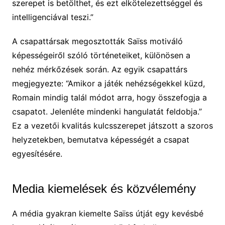
szerepet is betölthet, és ezt elkötelezettséggel és
intelligenciával teszi.”
A csapattársak megosztották Saïss motiváló
képességeiről szóló történeteiket, különösen a
nehéz mérkőzések során. Az egyik csapattárs
megjegyezte: “Amikor a játék nehézségekkel küzd,
Romain mindig talál módot arra, hogy összefogja a
csapatot. Jelenléte mindenki hangulatát feldobja.”
Ez a vezetői kvalitás kulcsszerepet játszott a szoros
helyzetekben, bemutatva képességét a csapat
egyesítésére.
Media kiemelések és közvélemény
A média gyakran kiemelte Saïss útját egy kevésbé