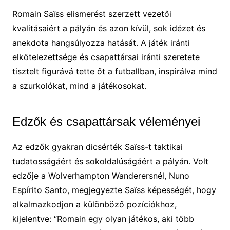
Romain Saïss elismerést szerzett vezetői
kvalitásaiért a pályán és azon kívül, sok idézet és
anekdota hangsúlyozza hatását. A játék iránti
elkötelezettsége és csapattársai iránti szeretete
tisztelt figurává tette őt a futballban, inspirálva mind
a szurkolókat, mind a játékosokat.
Edzők és csapattársak véleményei
Az edzők gyakran dicsérték Saïss-t taktikai
tudatosságáért és sokoldalúságáért a pályán. Volt
edzője a Wolverhampton Wanderersnél, Nuno
Espírito Santo, megjegyezte Saïss képességét, hogy
alkalmazkodjon a különböző pozíciókhoz,
kijelentve: “Romain egy olyan játékos, aki több