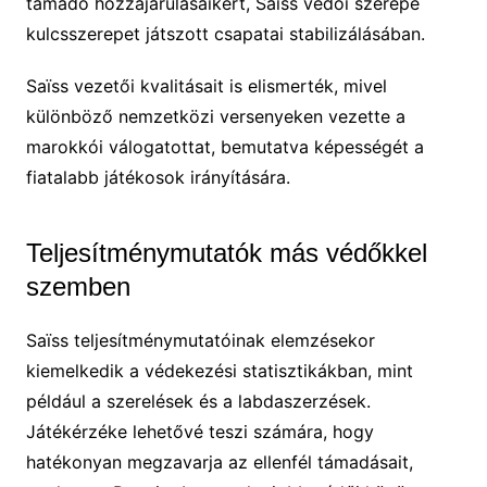
támadó hozzájárulásaikért, Saïss védői szerepe
kulcsszerepet játszott csapatai stabilizálásában.
Saïss vezetői kvalitásait is elismerték, mivel
különböző nemzetközi versenyeken vezette a
marokkói válogatottat, bemutatva képességét a
fiatalabb játékosok irányítására.
Teljesítménymutatók más védőkkel
szemben
Saïss teljesítménymutatóinak elemzésekor
kiemelkedik a védekezési statisztikákban, mint
például a szerelések és a labdaszerzések.
Játékérzéke lehetővé teszi számára, hogy
hatékonyan megzavarja az ellenfél támadásait,