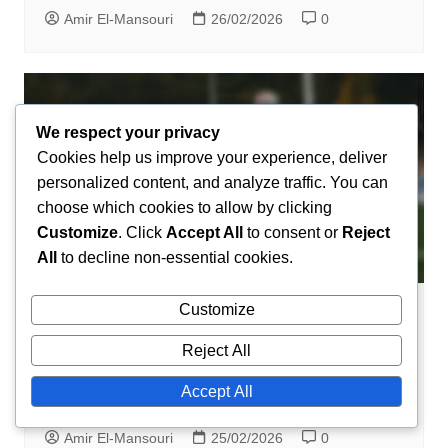
Amir El-Mansouri
26/02/2026
0
We respect your privacy
Cookies help us improve your experience, deliver
personalized content, and analyze traffic. You can
choose which cookies to allow by clicking
Customize
. Click
Accept All
to consent or
Reject
All
to decline non-essential cookies.
Customize
Karrier kiemelkedő pillanatai
Reject All
Benrahma karrierje: Figyelemre méltó
teljesítmények, Kulcsszerepek,
Accept All
Elismerések
Amir El-Mansouri
25/02/2026
0