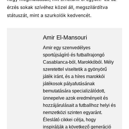
érzés sokak szívéhez közel áll, megszilárdítva
státuszát, mint a szurkolók kedvencét.
Amir El-Mansouri
Amir egy szenvedélyes
sportújságíró és futballrajongó
Casablanca-ból, Marokkóból. Mély
szeretettel viseltetik a gyönyörű
játék iránt, és a híres marokkói
játékosok pályafutásának
bemutatására specializálódott,
ünnepelve azok eredményeit és
hozzájárulásait a futballhoz helyi és
nemzetközi szinten egyaránt.
Éleslátó cikkei célja, hogy
inspirálják a következő generáció