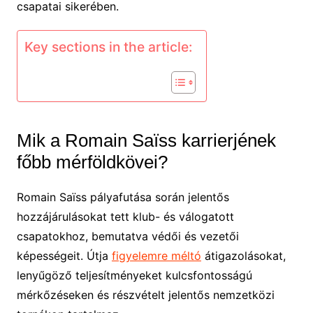
csapatai sikerében.
Key sections in the article:
Mik a Romain Saïss karrierjének
főbb mérföldkövei?
Romain Saïss pályafutása során jelentős
hozzájárulásokat tett klub- és válogatott
csapatokhoz, bemutatva védői és vezetői
képességeit. Útja
figyelemre méltó
átigazolásokat,
lenyűgöző teljesítményeket kulcsfontosságú
mérkőzéseken és részvételt jelentős nemzetközi