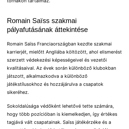
tornákon tartalmaz.
Romain Saïss szakmai
pályafutásának áttekintése
Romain Saïss Franciaországban kezdte szakmai
karrierjét, mielőtt Angliába költözött, ahol elismerést
szerzett védekezési képességeivel és vezetői
kvalitásaival. Az évek során különböző klubokban
játszott, alkalmazkodva a különböző
játékstílusokhoz és hozzájárulva a csapatok
sikeréhez.
Sokoldalúsága védőként lehetővé tette számára,
hogy több pozícióban is kiemelkedjen, így értékes
tagjává vált csapatainak. Saïss játékérzéke és a