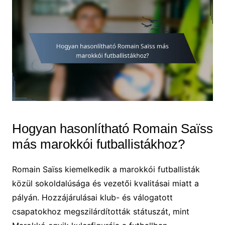
Hogyan hasonlítható Romain Saïss
más marokkói futballistákhoz?
Romain Saïss kiemelkedik a marokkói futballisták
közül sokoldalúsága és vezetői kvalitásai miatt a
pályán. Hozzájárulásai klub- és válogatott
csapatokhoz megszilárdították státuszát, mint