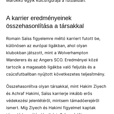
Marokkó egyik kulcsfigurája a futballban.
A karrier eredményeinek
összehasonlítása a társakkal
Romain Saïss figyelemre méltó karriert futott be,
különösen az európai ligákban, ahol olyan
klubokban játszott, mint a Wolverhampton
Wanderers és az Angers SCO. Eredményei közé
tartozik a magasabb ligákba való feljutás és a
csúcsfutballban nyújtott következetes teljesítmény.
Összehasonlítva olyan társakkal, mint Hakim Ziyech
és Achraf Hakimi, Saïss karrierje inkább erős
védekezési jelenlétéről, mintsem támadóerejéről
ismert. Míg Ziyech és Hakimi figyelmet kaptak