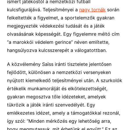
ismert játékostól a nemzetközi futball
kulcsfigurájává. Teljesítményei a
nagy tornák
során
felkeltették a figyelmet, a sportelemzők gyakran
megjegyezték védekezési tudását és a játék
olvasásának képességét. Egy figyelemre méltó cím
“a marokkói védelem gerince” néven említette,
hangsúlyozva kulcsszerepét a válogatottban.
A közvélemény Saïss iránti tisztelete jelentősen
fejlődött, különösen a nemzetközi versenyeken
nyújtott kiemelkedő teljesítményei után. A szurkolók
értékelik munkamorálját és elkötelezettségét,
gyakran megosztva tőle idézeteket, amelyek
tükrözik a játék iránti szenvedélyét. Egy
emlékezetes idézet, amely a támogatókkal rezonál,
így szól: “Minden mérkőzés egy lehetőség arra,
hogy megmutassuk, mit érhetünk el együtt.” Ez az