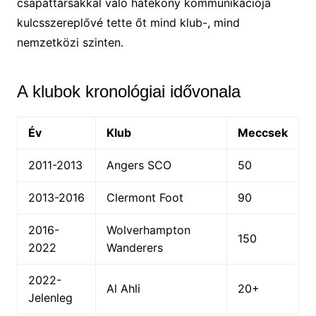
csapattársakkal való hatékony kommunikációja
kulcsszereplővé tette őt mind klub-, mind
nemzetközi szinten.
A klubok kronológiai idővonala
Év
Klub
Meccsek
2011-2013
Angers SCO
50
2013-2016
Clermont Foot
90
2016-
Wolverhampton
150
2022
Wanderers
2022-
Al Ahli
20+
Jelenleg