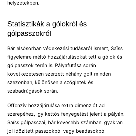
helyzetekben.
Statisztikák a gólokról és
gólpasszokról
Bár elsősorban védekezési tudásáról ismert, Saïss
figyelemre méltó hozzájárulásokat tett a gólok és
gólpasszok terén is. Pályafutása során
következetesen szerzett néhány gólt minden
szezonban, különösen a szögletek és
szabadrúgások során.
Offenzív hozzájárulása extra dimenziót ad
szerepéhez, így kettős fenyegetést jelent a pályán.
Saïss gólpasszai, bár kevesebb számban, gyakran
jól időzített passzokból vagy beadásokból