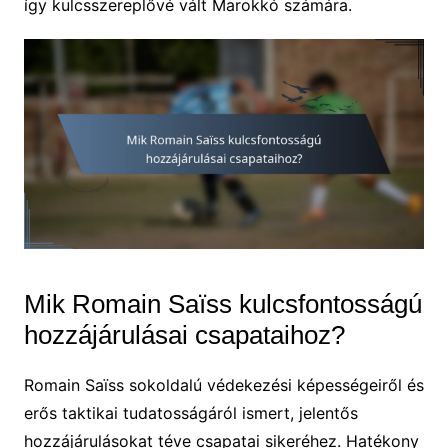
így kulcsszereplővé vált Marokkó számára.
Mik Romain Saïss kulcsfontosságú
hozzájárulásai csapataihoz?
Romain Saïss sokoldalú védekezési képességeiről és
erős taktikai tudatosságáról ismert, jelentős
hozzájárulásokat téve csapatai sikeréhez. Hatékony