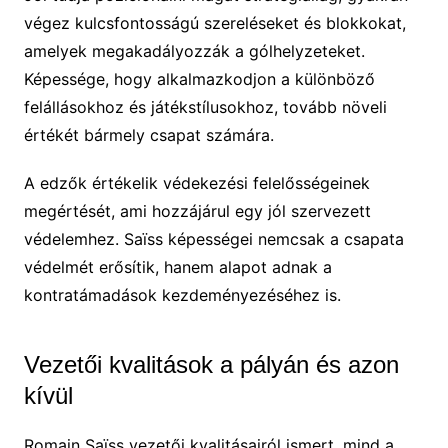
végez kulcsfontosságú szereléseket és blokkokat,
amelyek megakadályozzák a gólhelyzeteket.
Képessége, hogy alkalmazkodjon a különböző
felállásokhoz és játékstílusokhoz, tovább növeli
értékét bármely csapat számára.
A edzők értékelik védekezési felelősségeinek
megértését, ami hozzájárul egy jól szervezett
védelemhez. Saïss képességei nemcsak a csapata
védelmét erősítik, hanem alapot adnak a
kontratámadások kezdeményezéséhez is.
Vezetői kvalitások a pályán és azon
kívül
Romain Saïss vezetői kvalitásairól ismert, mind a