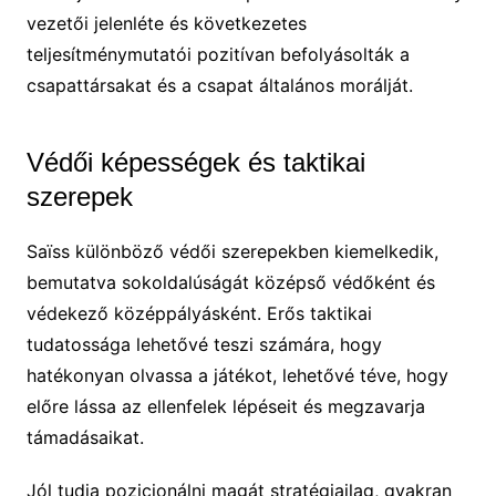
vezetői jelenléte és következetes
teljesítménymutatói pozitívan befolyásolták a
csapattársakat és a csapat általános morálját.
Védői képességek és taktikai
szerepek
Saïss különböző védői szerepekben kiemelkedik,
bemutatva sokoldalúságát középső védőként és
védekező középpályásként. Erős taktikai
tudatossága lehetővé teszi számára, hogy
hatékonyan olvassa a játékot, lehetővé téve, hogy
előre lássa az ellenfelek lépéseit és megzavarja
támadásaikat.
Jól tudja pozicionálni magát stratégiailag, gyakran